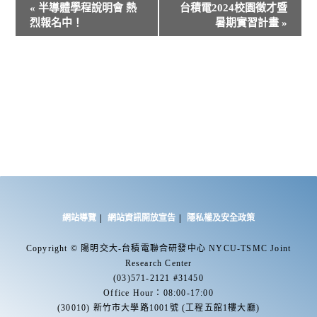
«
半導體學程說明會 熱
台積電2024校園徵才暨
v
烈報名中！
暑期實習計畫
»
e
n
t
N
a
v
i
g
a
t
i
網站導覽
網站資訊開放宣告
隱私權及安全政策
o
n
Copyright © 陽明交大-台積電聯合研發中心 NYCU-TSMC Joint
Research Center
(03)571-2121 #31450
Office Hour：08:00-17:00
(30010) 新竹市大學路1001號 (工程五館1樓大廳)