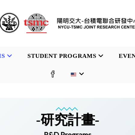
MS
STUDENT PROGRAMS
EVE
-研究計畫-
R&D Programs