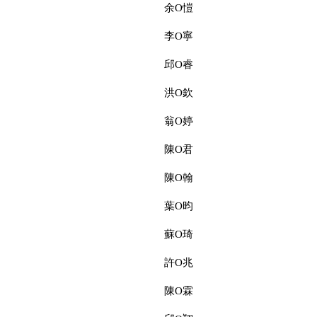
余O愷
李O寧
邱O睿
洪O欽
翁O婷
陳O君
陳O翰
葉O昀
蘇O琦
許O兆
陳O霖