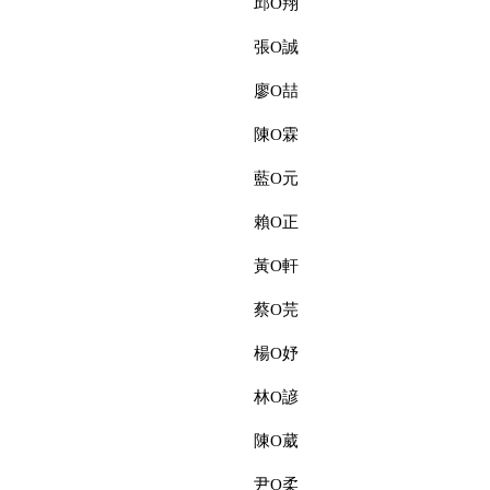
邱O翔
張O誠
廖O喆
陳O霖
藍O元
賴O正
黃O軒
蔡O芫
楊O妤
林O諺
陳O葳
尹O柔