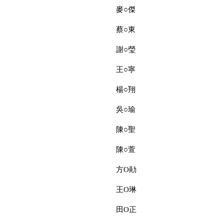
麥○傑
蔡○東
謝○瑩
王○寧
楊○翔
吳○瑜
陳○聖
陳○萱
方O勛
王O琳
田O正