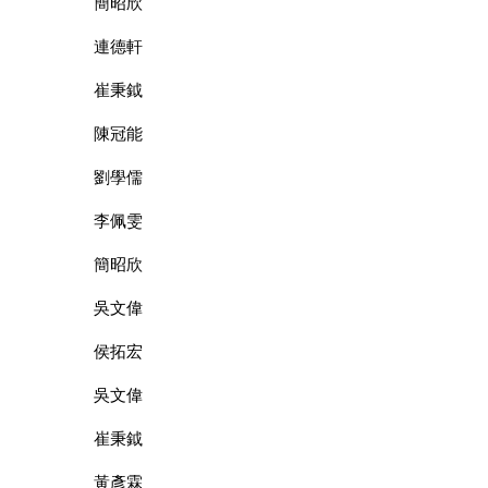
簡昭欣
連德軒
崔秉鉞
陳冠能
劉學儒
李佩雯
簡昭欣
吳文偉
侯拓宏
吳文偉
崔秉鉞
黃彥霖