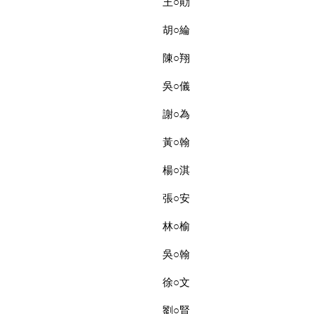
王○勛
胡○綸
陳○翔
吳○儀
謝○為
黃○翰
楊○淇
張○安
林○榆
吳○翰
徐○文
劉○賢