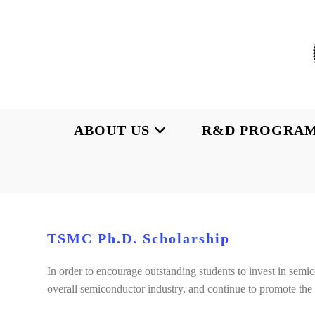
Skip
to
content
ABOUT US
R&D PROGRA
TSMC Ph.D. Scholarship
In order to encourage outstanding students to invest in semi
overall semiconductor industry, and continue to promote t