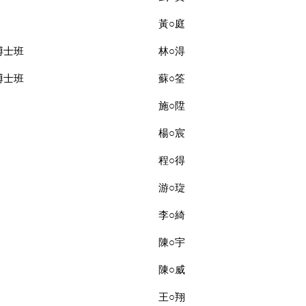
黃○庭
博士班
林○淂
博士班
蘇○筌
施○陞
楊○宸
程○得
游○琁
李○綺
陳○宇
陳○威
王○翔