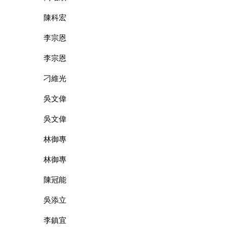
陳科宏
李宗恩
李宗恩
刁維光
吳文偉
吳文偉
林御專
林御專
陳冠能
吳添立
李鎮宜