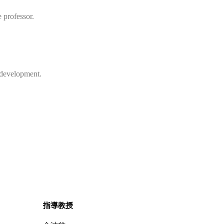
 professor.
 development.
指導教授