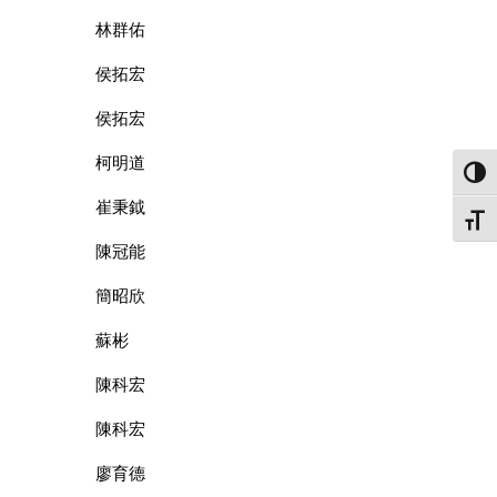
林群佑
侯拓宏
侯拓宏
柯明道
Toggl
崔秉鉞
Toggle
陳冠能
簡昭欣
蘇彬
陳科宏
陳科宏
廖育德