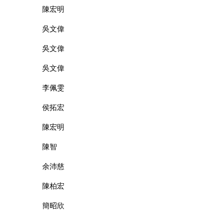
陳宏明
吳文偉
吳文偉
吳文偉
李佩雯
侯拓宏
陳宏明
陳智
余沛慈
陳柏宏
簡昭欣