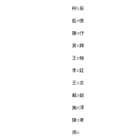
柯○辰
藍○懷
陳○伃
黃○輝
王○翰
李○廷
王○京
戴○妮
施○澤
陳○聿
周○