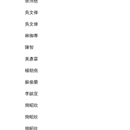
余沛慈
吳文偉
吳文偉
林御專
陳智
黃彥霖
楊朝堯
蘇俊榮
李鎮宜
簡昭欣
簡昭欣
簡昭欣