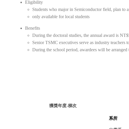
Eligibility
Students who major in Semiconductor field, plan to a
only available for local students
Benefits
During the doctoral studies, the annual award is NT$5
Senior TSMC executives serve as industry teachers t
During the school period, awardees will be arranged
獲獎年度-梯次
系所