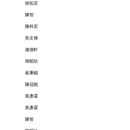
侯拓宏
陳智
陳科宏
吳文偉
連德軒
簡昭欣
崔秉鉞
陳冠能
黃彥霖
黃彥霖
陳智